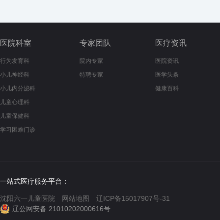
医院科室
专家团队
医疗资讯
行为发育科
院内专家
医院资讯
小儿神经科
特聘专家
医学头条
小儿内分泌科
健康百科
儿童心理科
儿童保健科
学习困难门诊
一站式医疗服务平台：
沈阳六一儿童医院
网站地图
辽ICP备15017907号-31
辽公网安备 21010202000616号