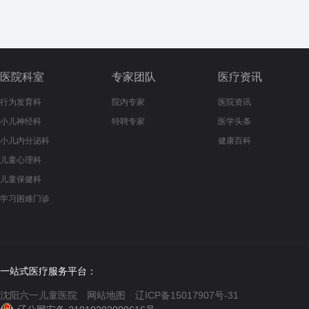
医院科室
专家团队
医疗资讯
行为发育科
院内专家
医院资讯
小儿神经科
特聘专家
医学头条
小儿内分泌科
健康百科
儿童心理科
儿童保健科
学习困难门诊
一站式医疗服务平台：
沈阳六一儿童医院
网站地图
辽ICP备15017907号-31