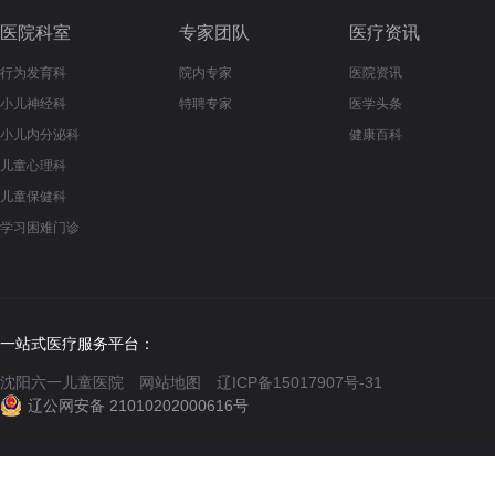
医院科室
专家团队
医疗资讯
行为发育科
院内专家
医院资讯
小儿神经科
特聘专家
医学头条
小儿内分泌科
健康百科
儿童心理科
儿童保健科
学习困难门诊
一站式医疗服务平台：
沈阳六一儿童医院
网站地图
辽ICP备15017907号-31
辽公网安备 21010202000616号