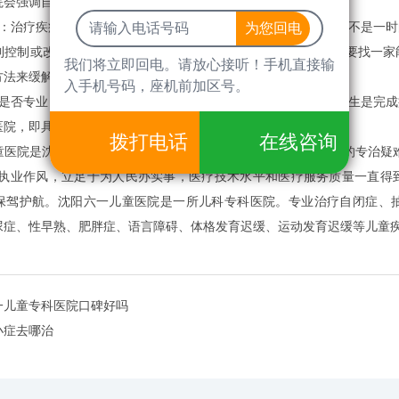
院会强调自己获得的荣誉。这也是儿科患者选择的关键。
治疗疾病的关键是治疗技术，所以也是选择医院的重点。治疗不是一时
到控制或改善，但当病情恶化时，常规方法治疗无效。因此，需要找一家
我们将立即回电。请放心接听！手机直接输
方法来缓解患者的病情。
入手机号码，座机前加区号。
否专业：在治疗疾病中，决定如何治疗病人的身体是医生。医生是完成
医院，即具有良好医德和专业技能的医生。
拨打电话
在线咨询
院是沈阳市集儿童医疗、科研教育、保健、康复训练为一体的专治疑难
院执业作风，立足于为人民办实事，医疗技术水平和医疗服务质量一直得
保驾护航。沈阳六一儿童医院是一所儿科专科医院。专业治疗自闭症、
尿症、性早熟、肥胖症、语言障碍、体格发育迟缓、运动发育迟缓等儿童
一儿童专科医院口碑好吗
小症去哪治