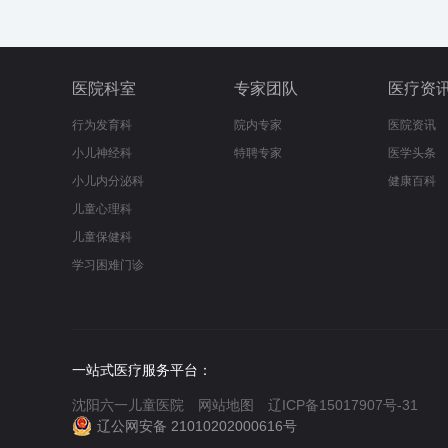
医院科室
专家团队
医疗资
行为发育科
院内专家
医院资讯
小儿神经科
特聘专家
医学头条
小儿内分泌科
健康百科
儿童心理科
儿童保健科
学习困难门诊
一站式医疗服务平台：
沈阳六一儿童医院
网站地图
辽ICP备15017907号-31
辽公网安备 21010202000616号