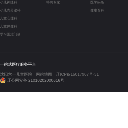
小儿神经科
特聘专家
医学头条
小儿内分泌科
健康百科
儿童心理科
儿童保健科
学习困难门诊
一站式医疗服务平台：
沈阳六一儿童医院
网站地图
辽ICP备15017907号-31
辽公网安备 21010202000616号