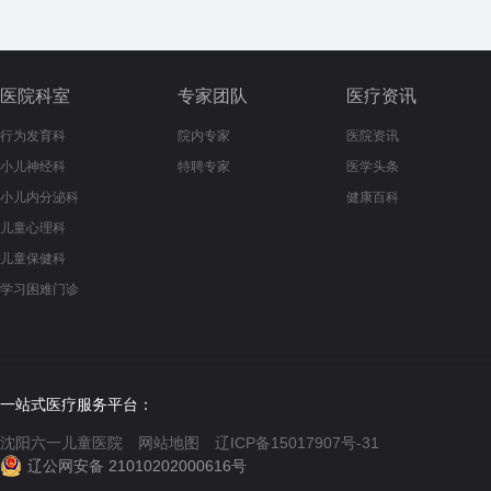
医院科室
专家团队
医疗资讯
行为发育科
院内专家
医院资讯
小儿神经科
特聘专家
医学头条
小儿内分泌科
健康百科
儿童心理科
儿童保健科
学习困难门诊
一站式医疗服务平台：
沈阳六一儿童医院
网站地图
辽ICP备15017907号-31
辽公网安备 21010202000616号