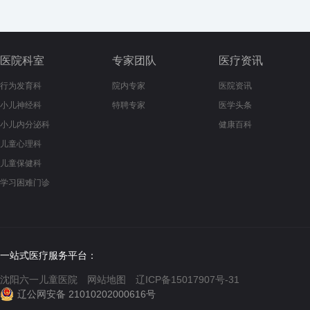
医院科室
专家团队
医疗资讯
行为发育科
院内专家
医院资讯
小儿神经科
特聘专家
医学头条
小儿内分泌科
健康百科
儿童心理科
儿童保健科
学习困难门诊
一站式医疗服务平台：
沈阳六一儿童医院
网站地图
辽ICP备15017907号-31
辽公网安备 21010202000616号