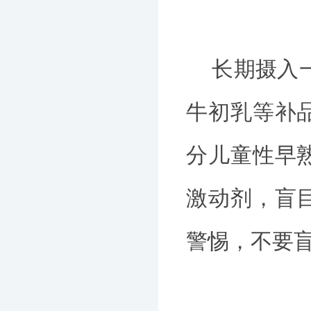
长期摄入一
牛初乳等补
分儿童性早
激动剂，盲
警惕，不要