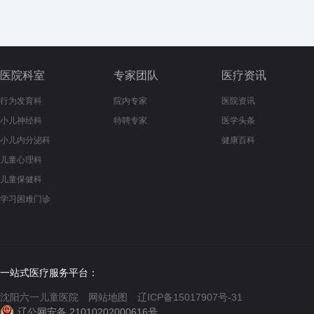
医院科室
专家团队
医疗资讯
行为发育科
院内专家
医院资讯
小儿神经科
特聘专家
医学头条
小儿内分泌科
健康百科
儿童心理科
儿童保健科
学习困难门诊
一站式医疗服务平台：
沈阳六一儿童医院
网站地图
辽ICP备15017907号-31
辽公网安备 21010202000616号