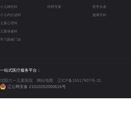
小儿神经科
特聘专家
医学头条
小儿内分泌科
健康百科
儿童心理科
儿童保健科
学习困难门诊
一站式医疗服务平台：
沈阳六一儿童医院
网站地图
辽ICP备15017907号-31
辽公网安备 21010202000616号