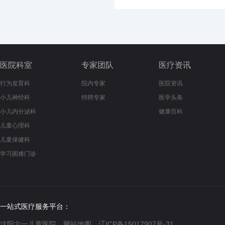
医院科室
专家团队
医疗资讯
行为发育科
院内专家
医院资讯
小儿神经科
特聘专家
医学头条
小儿内分泌科
健康百科
儿童心理科
儿童保健科
学习困难门诊
一站式医疗服务平台：
沈阳六一儿童医院
网站地图
辽ICP备15017907号-31