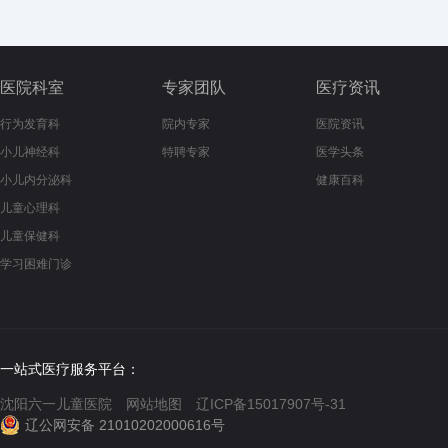
医院科室
专家团队
医疗资讯
行为发育科
院内专家
医院资讯
小儿神经科
特聘专家
医学头条
小儿内分泌科
健康百科
儿童心理科
儿童保健科
学习困难门诊
一站式医疗服务平台：
沈阳六一儿童医院
网站地图
辽ICP备15017907号-31
辽公网安备 21010202000616号