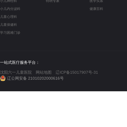
小儿神经科
特聘专家
医学头条
小儿内分泌科
健康百科
儿童心理科
儿童保健科
学习困难门诊
一站式医疗服务平台：
沈阳六一儿童医院
网站地图
辽ICP备15017907号-31
辽公网安备 21010202000616号