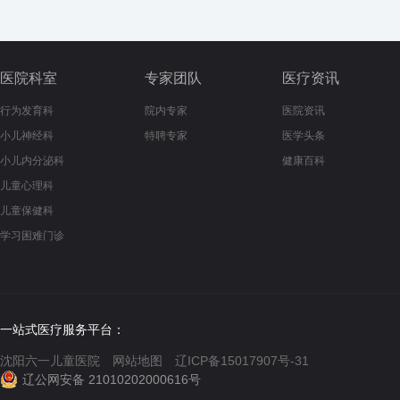
医院科室
专家团队
医疗资讯
行为发育科
院内专家
医院资讯
小儿神经科
特聘专家
医学头条
小儿内分泌科
健康百科
儿童心理科
儿童保健科
学习困难门诊
一站式医疗服务平台：
沈阳六一儿童医院
网站地图
辽ICP备15017907号-31
辽公网安备 21010202000616号