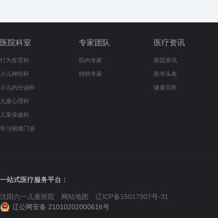
医院科室
专家团队
医疗资讯
行为发育科
院内专家
医院资讯
小儿神经科
特聘专家
医学头条
小儿内分泌科
健康百科
儿童心理科
儿童保健科
学习困难门诊
一站式医疗服务平台：
沈阳六一儿童医院
网站地图
辽ICP备15017907号-31
辽公网安备 21010202000616号