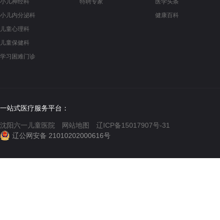
小儿神经科
特聘专家
医学头条
小儿内分泌科
健康百科
儿童心理科
儿童保健科
学习困难门诊
一站式医疗服务平台：
沈阳六一儿童医院
网站地图
辽ICP备15017907号-31
辽公网安备 21010202000616号