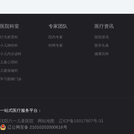
医院科室
专家团队
医疗资讯
行为发育科
院内专家
医院资讯
小儿神经科
特聘专家
医学头条
小儿内分泌科
健康百科
儿童心理科
儿童保健科
学习困难门诊
一站式医疗服务平台：
沈阳六一儿童医院
网站地图
辽ICP备15017907号-31
辽公网安备 21010202000616号