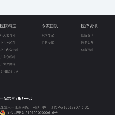
医院科室
专家团队
医疗资讯
行为发育科
院内专家
医院资讯
小儿神经科
特聘专家
医学头条
小儿内分泌科
健康百科
儿童心理科
儿童保健科
学习困难门诊
一站式医疗服务平台：
沈阳六一儿童医院
网站地图
辽ICP备15017907号-31
辽公网安备 21010202000616号