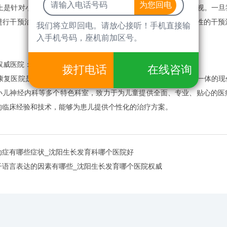
是针对小儿多动症危害的相关介绍，希望我们家长能够引起重视。一旦
进行干预治疗。医院会根据孩子不同的临床表现，给予孩子针对性的干预
我们将立即回电。请放心接听！手机直接输
入手机号码，座机前加区号。
威医院：沈阳六一儿童康复医院简介
拨打电话
在线咨询
复医院是一所集医疗、保健、康复、科研、健康宣教和管理为一体的现
小儿神经内科等多个特色科室，致力于为儿童提供全面、专业、贴心的医
的临床经验和技术，能够为患儿提供个性化的治疗方案。
动症有哪些症状_沈阳生长发育科哪个医院好
子语言表达的因素有哪些_沈阳生长发育哪个医院权威