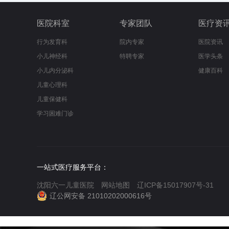
医院科室
专家团队
医疗资
行为发育科
院内专家
医院资讯
小儿神经科
特聘专家
医学头条
小儿内分泌科
健康百科
儿童心理科
儿童保健科
学习困难门诊
一站式医疗服务平台：
沈阳六一儿童医院
网站地图
辽ICP备15017907号-31
辽公网安备 21010202000616号