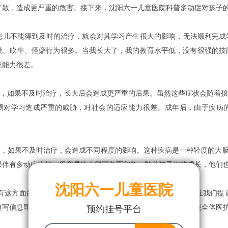
扩散，造成更严重的危害。接下来，沈阳六一儿童医院科普多动症对孩子的
患儿不能得到及时的治疗，就会对其学习产生很大的影响，无法顺利完成
谎、吹牛、怪癖行为很多。当我长大了，我的教育水平低，没有很强的技
应能力很差。
，如果不及时治疗，长大后会造成更严重的后果。虽然这些症状会随着孩
易对学习造成严重的威胁，对社会的适应能力很差。成年后，由于疾病
，如果不及时治疗，会造成不同程度的影响。这种疾病是一种轻度的大脑
果伴有多动症症状，很容易给人留下负面印象。随着孩子们的成长，他们
沈阳六一儿童医院
这方面的疾病问题需要咨.询，可线上与值班医生直接沟通，让我们提
填写信息即可去诊室候诊，以便减少等待时间。沈阳六一儿童医院全体医
预约挂号平台