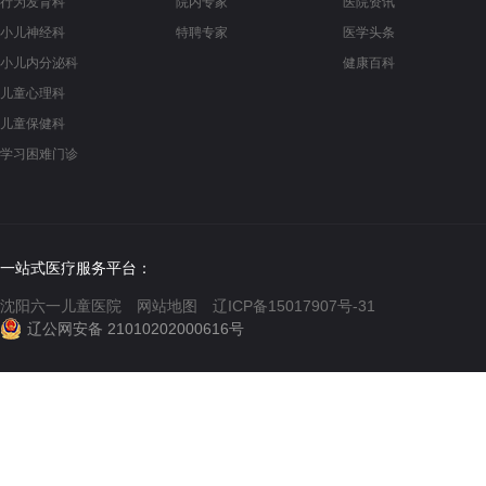
行为发育科
院内专家
医院资讯
小儿神经科
特聘专家
医学头条
小儿内分泌科
健康百科
儿童心理科
儿童保健科
学习困难门诊
一站式医疗服务平台：
沈阳六一儿童医院
网站地图
辽ICP备15017907号-31
辽公网安备 21010202000616号