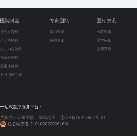
医院科室
专家团队
医疗资讯
行为发育科
院内专家
医院资讯
小儿神经科
特聘专家
医学头条
小儿内分泌科
健康百科
儿童心理科
儿童保健科
学习困难门诊
一站式医疗服务平台：
沈阳六一儿童医院
网站地图
辽ICP备15017907号-31
辽公网安备 21010202000616号