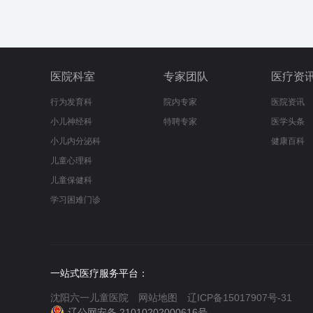
医院科室
专家团队
医疗资
行为发育科
院内专家
医院资讯
小儿神经科
特聘专家
医学头条
小儿内分泌科
健康百科
儿童心理科
儿童保健科
学习困难门诊
一站式医疗服务平台：
沈阳六一儿童医院
网站地图
辽ICP备15017907号-31
辽公网安备 21010202000616号