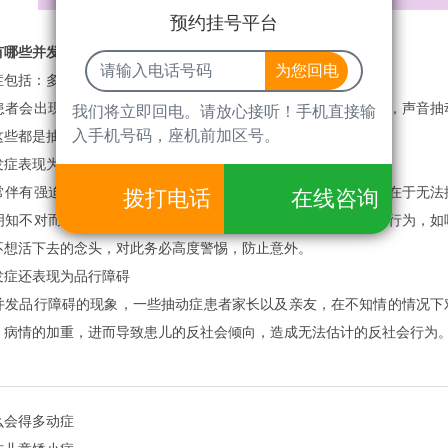
预约挂号平台
有哪些并发症
？
包括：多动症
会出现抽动症并伴有多动症，其表现除肢体抽动，面部抽动，声音抽动
我们将立即回电。请放心接听！手机直接输
入手机号码，座机前加区号。
这些都是抽动症并伴有多动症的表现。
症表现为强迫症
有强迫症，抽动症主要表现在身体上的抽动，而强迫症主要在于无法控
拨打电话
在线咨询
明知不对而欲罢不能，始终无法摆脱，有时很痛苦，会出现自残行为，如
不想活下去的念头，对此务必高度警惕，防止意外。
症还表现为品行障碍
品行障碍的现象，一些抽动症患者家长以及亲友，在不知情的情况下对
，病情的加重，进而导致患儿的反社会倾向，造成无法估计的反社会行为
么会得多动症